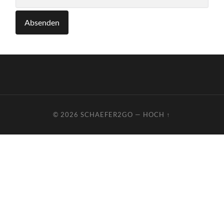
© 2026
SCHAEFER2GO
—
HOCH ↑