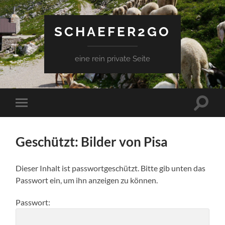
SCHAEFER2GO
eine rein private Seite
Suchfe
Mobile-
ein-/a
Menü
ein-/ausblenden
Geschützt: Bilder von Pisa
Dieser Inhalt ist passwortgeschützt. Bitte gib unten das
Passwort ein, um ihn anzeigen zu können.
Passwort: