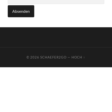
© 2026
SCHAEFER2GO
—
HOCH ↑