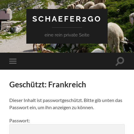
SCHAEFER2GO
eine rein private Seite
Suchfe
Mobile-
ein-/a
Menü
ein-/ausblenden
Geschützt: Frankreich
Dieser Inhalt ist passwortgeschützt. Bitte gib unten das
Passwort ein, um ihn anzeigen zu können.
Passwort: