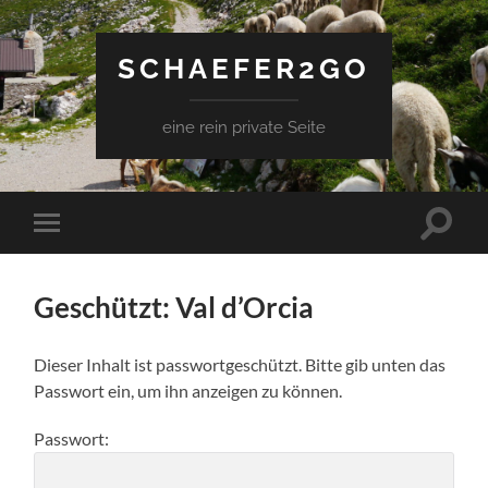
SCHAEFER2GO
eine rein private Seite
Suchfe
Mobile-
ein-/a
Menü
ein-/ausblenden
Geschützt: Val d’Orcia
Dieser Inhalt ist passwortgeschützt. Bitte gib unten das
Passwort ein, um ihn anzeigen zu können.
Passwort: