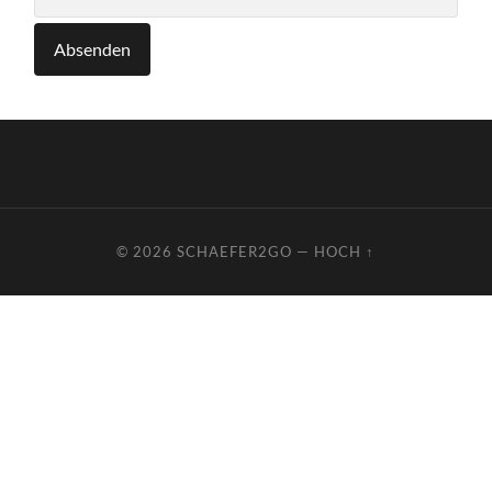
© 2026
SCHAEFER2GO
—
HOCH ↑