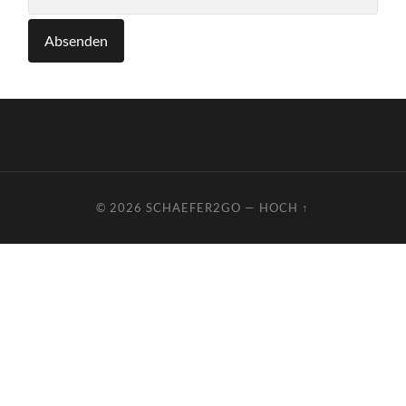
© 2026
SCHAEFER2GO
—
HOCH ↑