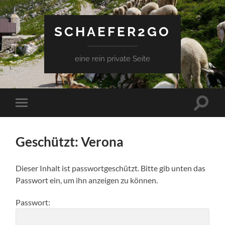
SCHAEFER2GO
eine rein private Seite
Suchfe
Mobile-
ein-/a
Menü
ein-/ausblenden
Geschützt: Verona
Dieser Inhalt ist passwortgeschützt. Bitte gib unten das
Passwort ein, um ihn anzeigen zu können.
Passwort: